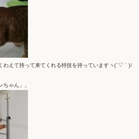
くわえて持って来てくれる特技を持っています
ヽ(´▽｀)/
ンちゃん」。