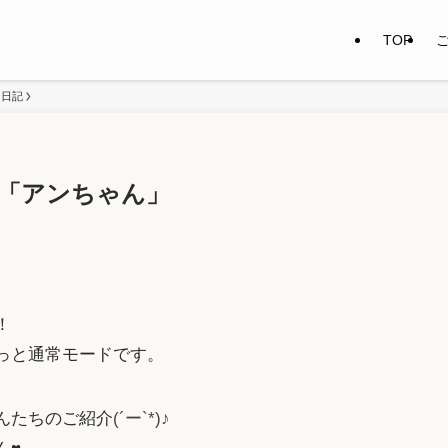
TOP
ー日記
「アンちゃん」
！
っと通常モードです。
んたちのご紹介
(´ー`*)♪