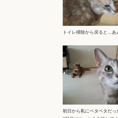
トイレ掃除から戻ると…あ
初日から私にベタベタだっ