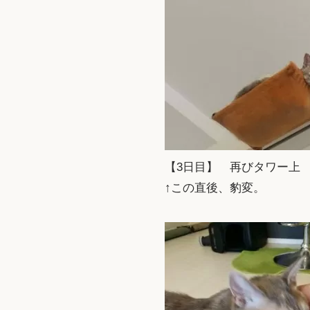
【3日目】 再びタワー上
↑この直後、豹変。