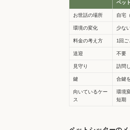
ペッ
お世話の場所
自宅
環境の変化
少な
料金の考え方
1回
送迎
不要
見守り
訪問
鍵
合鍵
向いているケー
環境
ス
短期
ペットシッターのメ