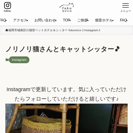
follow
メニュー
FAQ
アクセス
お問い合わせ
TOP
ご挨拶
個室ホテル
FAQ
福岡市城南区の個室ペットホテル＆シッター fukuneco
Instagram
ノリノリ猫さんとキャットシッター🎵
Instagram
Instagramで更新しています。気に入っていただけ
たらフォローしていただけると嬉しいです♪