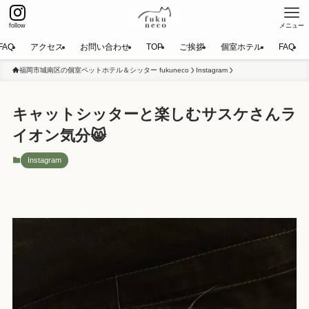
follow
メニュー
FAQ
アクセス
お問い合わせ
TOP
ご挨拶
個室ホテル
FAQ
福岡市城南区の個室ペットホテル＆シッター fukuneco
Instagram
キャットシッターと楽しむサスケさんラ
イオン気分😸
Instagram