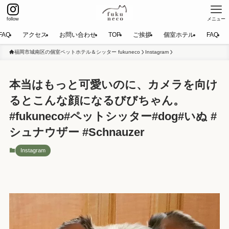
follow
メニュー
FAQ
アクセス
お問い合わせ
TOP
ご挨拶
個室ホテル
FAQ
福岡市城南区の個室ペットホテル＆シッター fukuneco
Instagram
本当はもっと可愛いのに、カメラを向け
るとこんな顔になるびびちゃん。
#fukuneco#ペットシッター#dog#いぬ #
シュナウザー #Schnauzer
Instagram