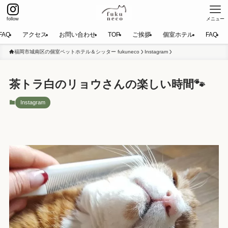
follow
メニュー
FAQ
アクセス
お問い合わせ
TOP
ご挨拶
個室ホテル
FAQ
福岡市城南区の個室ペットホテル＆シッター fukuneco
Instagram
茶トラ白のリョウさんの楽しい時間🐾
Instagram