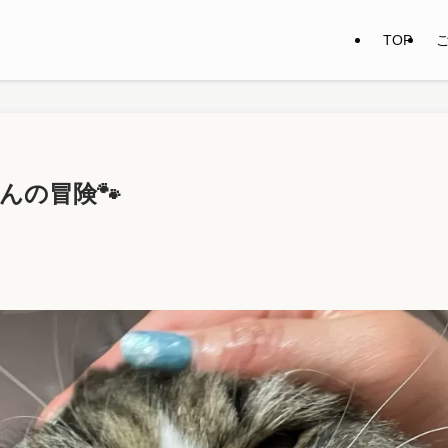
TOP
んの冒険🐾