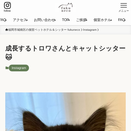
follow
メニュー
FAQ
アクセス
お問い合わせ
TOP
ご挨拶
個室ホテル
FAQ
福岡市城南区の個室ペットホテル＆シッター fukuneco
Instagram
成長するトロワさんとキャットシッター
🐱
Instagram