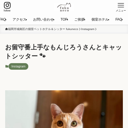
follow
メニュー
FAQ
アクセス
お問い合わせ
TOP
ご挨拶
個室ホテル
FAQ
福岡市城南区の個室ペットホテル＆シッター fukuneco
Instagram
お留守番上手なもんじろうさんとキャッ
トシッター 🐾
Instagram