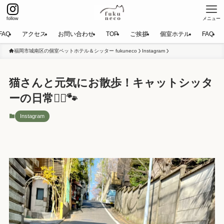
follow
メニュー
FAQ
アクセス
お問い合わせ
TOP
ご挨拶
個室ホテル
FAQ
福岡市城南区の個室ペットホテル＆シッター fukuneco
Instagram
猫さんと元気にお散歩！キャットシッタ
ーの日常🚶‍♂️🐾
Instagram