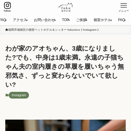
follow
メニュー
FAQ
アクセス
お問い合わせ
TOP
ご挨拶
個室ホテル
FAQ
福岡市城南区の個室ペットホテル＆シッター fukuneco
Instagram
わが家のアオちゃん、3歳になりまし
た?️でも、中身は1歳未満。永遠の子猫ち
ゃん夫の室内履きの草履を履いちゃう無
邪気さ、ずっと変わらないでいて欲し
い?
Instagram