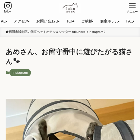
follow
メニュー
FAQ
アクセス
お問い合わせ
TOP
ご挨拶
個室ホテル
FAQ
福岡市城南区の個室ペットホテル＆シッター fukuneco
Instagram
あめさん、お留守番中に遊びたがる猫さ
ん🐾
Instagram