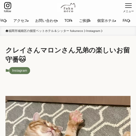
follow
メニュー
FAQ
アクセス
お問い合わせ
TOP
ご挨拶
個室ホテル
FAQ
福岡市城南区の個室ペットホテル＆シッター fukuneco
Instagram
クレイさんマロンさん兄弟の楽しいお留
守番🐱
Instagram