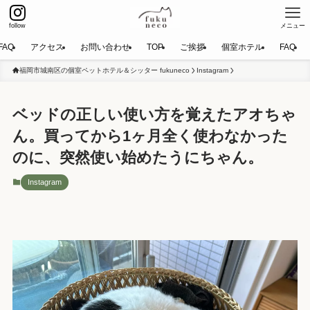
follow
メニュー
FAQ
アクセス
お問い合わせ
TOP
ご挨拶
個室ホテル
FAQ
福岡市城南区の個室ペットホテル＆シッター fukuneco
Instagram
ベッドの正しい使い方を覚えたアオちゃ
ん。買ってから1ヶ月全く使わなかった
のに、突然使い始めたうにちゃん。
Instagram