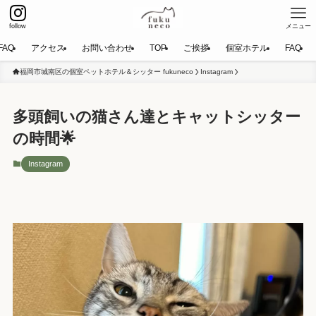
follow
メニュー
FAQ
アクセス
お問い合わせ
TOP
ご挨拶
個室ホテル
FAQ
福岡市城南区の個室ペットホテル＆シッター fukuneco
Instagram
多頭飼いの猫さん達とキャットシッター
の時間🌟
Instagram