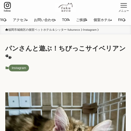
follow
メニュー
FAQ
アクセス
お問い合わせ
TOP
ご挨拶
個室ホテル
FAQ
福岡市城南区の個室ペットホテル＆シッター fukuneco
Instagram
パンさんと遊ぶ！ちびっこサイベリアン
🐾
Instagram