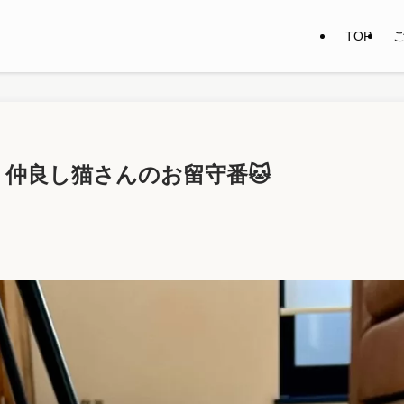
TOP
 仲良し猫さんのお留守番🐱