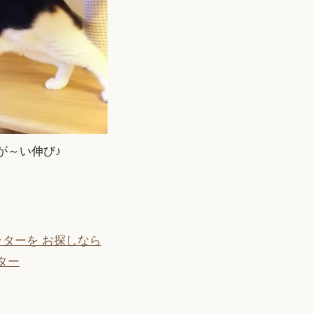
が～い伸び♪
ッターを お探しなら
ッター