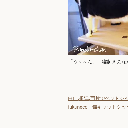
「う～～ん」 寝起きのな
白山,根津,西片でペットシ
fukuneco・猫キャットシ