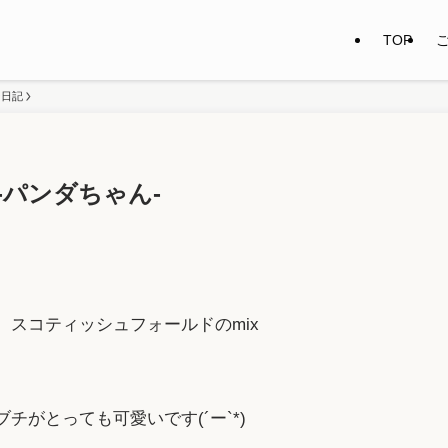
TOP
ー日記
-パンダちゃん-
、スコティッシュフォールドのmix
チがとっても可愛いです(´ー`*)