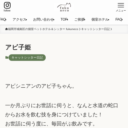
follow
メニュー
FAQ
アクセス
お問い合わせ
TOP
ご挨拶
個室ホテル
FAQ
福岡市城南区の個室ペットホテル＆シッター fukuneco
キャットシッター日記
アビ子姫
キャットシッター日記
アビシニアンのアビ子ちゃん。
一か月ぶりにお世話に伺うと、なんと水道の蛇口
からお水を飲む技を身につけていました！
お世話に伺う度に、毎回がぶ飲みです。