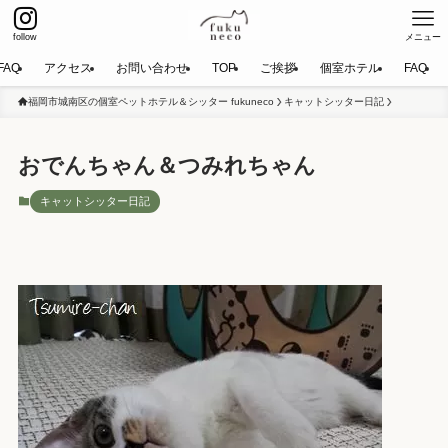
follow
メニュー
FAQ
アクセス
お問い合わせ
TOP
ご挨拶
個室ホテル
FAQ
福岡市城南区の個室ペットホテル＆シッター fukuneco
キャットシッター日記
おでんちゃん＆つみれちゃん
キャットシッター日記