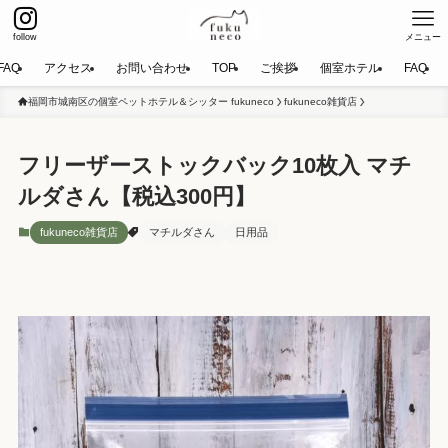
follow
メニュー
FAQ
アクセス
お問い合わせ
TOP
ご挨拶
個室ホテル
FAQ
福岡市城南区の個室ペットホテル＆シッター fukuneco
fukuneco雑貨店
フリーザーストックバック10枚入 マチ
ルダさん【税込300円】
fukuneco雑貨店
マチルダさん
日用品