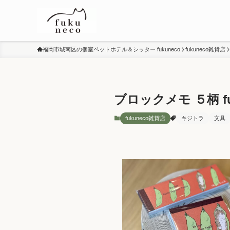
福岡市城南区の個室ペットホテル＆シッター fukuneco
fukuneco雑貨店
ブロックメモ ５柄 funn
fukuneco雑貨店
キジトラ
文具