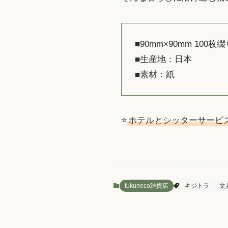
■90mm×90mm 100枚
■生産地：日本
■素材：紙
⭐️
ホテルとシッターサービ
fukuneco雑貨店
キジトラ
文