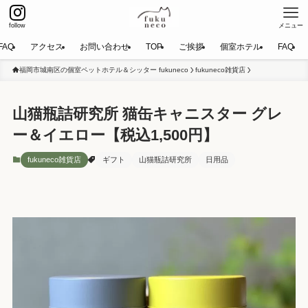
follow
メニュー
FAQ
アクセス
お問い合わせ
TOP
ご挨拶
個室ホテル
FAQ
福岡市城南区の個室ペットホテル＆シッター fukuneco
fukuneco雑貨店
山猫瓶詰研究所 猫缶キャニスター グレ
ー＆イエロー【税込1,500円】
fukuneco雑貨店
ギフト
山猫瓶詰研究所
日用品